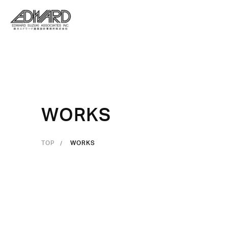
W
O
R
K
S
TOP
WORKS