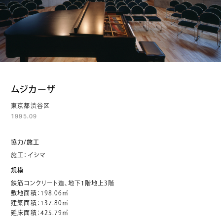
ムジカーザ
東京都渋谷区
1995.09
協力/施工
施工：イシマ
規模
鉄筋コンクリート造、地下1階地上3階
敷地面積：198.06㎡
建築面積：137.80㎡
延床面積：425.79㎡