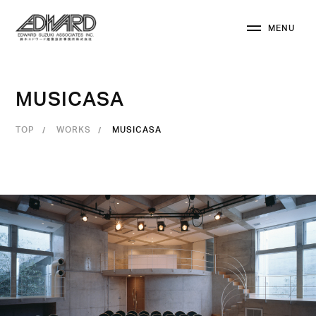
M
E
N
U
C
L
O
S
E
M
U
S
I
C
A
S
A
TOP
WORKS
MUSICASA