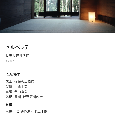
セルペンテ
長野県軽井沢町
1987
協力/施工
施工：佐藤秀工務店
設備：上原工業
電気：千曲電業
外構・庭園：伴野庭園設計
規模
木造(一部鉄骨造）、地上１階