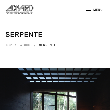
M
E
N
U
C
L
O
S
E
S
E
R
P
E
N
T
E
TOP
WORKS
SERPENTE